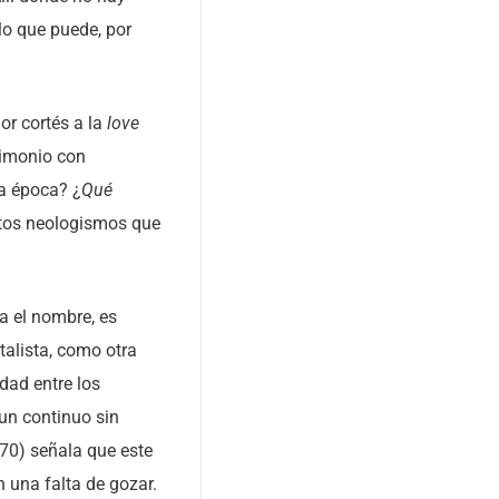
lo que puede, por
or cortés a la
love
rimonio con
la época? ¿
Qué
stos neologismos que
a el nombre, es
talista, como otra
dad entre los
 un continuo sin
70) señala que este
n una falta de gozar.