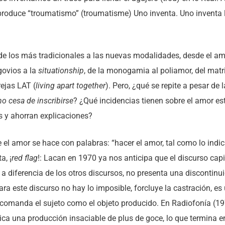
 produce “troumatismo” (troumatisme) Uno inventa. Uno inventa 
de los más tradicionales a las nuevas modalidades, desde el am
govios a la
situationship
, de la monogamia al poliamor, del mat
rejas LAT (
living apart together
). Pero, ¿qué se repite a pesar de 
o cesa de inscribirse
? ¿Qué incidencias tienen sobre el amor e
 y ahorran explicaciones?
 el amor se hace con palabras: “hacer el amor, tal como lo indic
a, ¡
red flag
!: Lacan en 1970 ya nos anticipa que el discurso capi
 a diferencia de los otros discursos, no presenta una discontinui
para este discurso no hay lo imposible, forcluye la castración, es
 comanda el sujeto como el objeto producido. En Radiofonía (19
ica una producción insaciable de plus de goce, lo que termina e