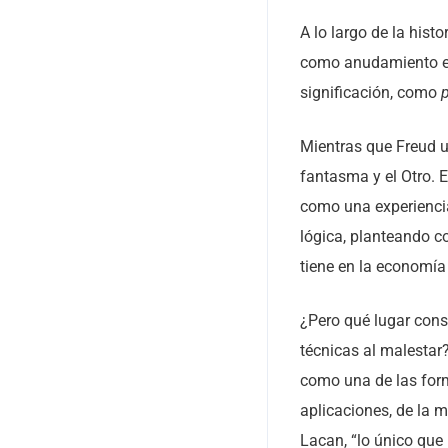
A lo largo de la hist
como anudamiento ent
significación, como
p
Mientras que Freud ub
fantasma y el Otro. 
como una experiencia
lógica, planteando co
tiene en la economía
¿Pero qué lugar cons
técnicas al malestar
como una de las form
aplicaciones, de la m
Lacan, “lo único que