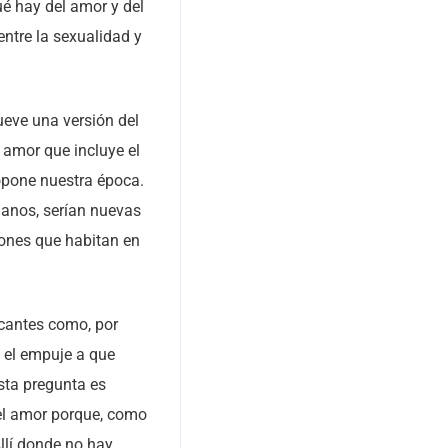
é hay del amor y del
entre la sexualidad y
ueve una versión del
 amor que incluye el
opone nuestra época.
dianos, serían nuevas
iones que habitan en
icantes como, por
o el empuje a que
sta pregunta es
 del amor porque, como
Allí donde no hay