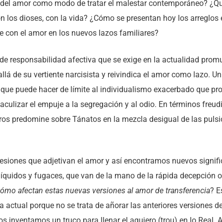
del amor como modo de tratar el malestar contemporáneo? ¿Qu
on los dioses, con la vida? ¿Cómo se presentan hoy los arreglos 
 con el amor en los nuevos lazos familiares?
de responsabilidad afectiva que se exige en la actualidad prom
lá de su vertiente narcisista y reivindica el amor como lazo. Un
 que puede hacer de límite al individualismo exacerbado que pr
aculizar el empuje a la segregación y al odio. En términos freu
ros predomine sobre Tánatos en la mezcla desigual de las puls
esiones que adjetivan el amor y así encontramos nuevos signif
líquidos y fugaces, que van de la mano de la rápida decepción 
ómo afectan estas nuevas versiones al amor de transferencia
? E
ica actual porque no se trata de añorar las anteriores versiones
s inventamos un truco para llenar el agujero (trou) en lo Real. 