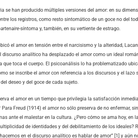
oria se han producido múltiples versiones del amor: en su dimens
re los registros, como resto sintomático de un goce no del tod
artenaire
-síntoma y, también, en su vertiente de estrago.
icó el amor en tensión entre el narcisismo y la alteridad, Lacan 
El discurso analítico ha desplazado el amor como un ideal román
 que toca el cuerpo. El psicoanálisis lo ha problematizado ubi
mo se inscribe el amor con referencia a los discursos y el lazo 
 del deseo y del goce de cada sujeto.
erva el amor en un tiempo que privilegia la satisfacción inmedia
? Para Freud (1914) el amor no sólo preserva de no enfermar, si
as ante el malestar en la cultura. ¿Pero cómo se ama hoy, en la
ultiplicidad de identidades y del debilitamiento de los ideales?
 hacemos en el discurso analítico es hablar de amor” [1] y aún 