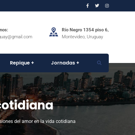
inos:
Río Negro 1354 piso 6,
guay@gmail.com
Montevideo, Uruguay
Repique
Jornadas
cotidiana
siones del amor en la vida cotidiana