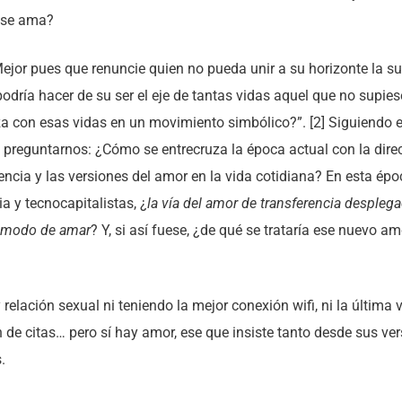
 se ama?
ejor pues que renuncie quien no pueda unir a su horizonte la su
dría hacer de su ser el eje de tantas vidas aquel que no supies
nza con esas vidas en un movimiento simbólico?”. [2] Siguiendo e
preguntarnos: ¿Cómo se entrecruza la época actual con la direcc
encia y las versiones del amor en la vida cotidiana? En esta épo
ia y tecnocapitalistas, ¿
la vía del amor de transferencia desplegad
 modo de amar
? Y, si así fuese, ¿de qué se trataría ese nuevo am
elación sexual ni teniendo la mejor conexión wifi, ni la última 
n de citas… pero sí hay amor, ese que insiste tanto desde sus v
.